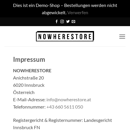
Dies ist ein Demo-Shop – Bestellungen werden nicht
abgewickelt.
Verwerfen
Zum
Inhalt
springen
Impressum
NOWHERESTORE
Anichstraße 20
6020 Innsbruck
Österreich
E-Mail-Adresse:
info@nowherestore.at
Telefonnummer:
+43 660 5611 050
Registergericht & Registernummer: Landesgericht
Innsbruck FN